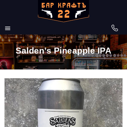

Salden’s Pineapple IPA